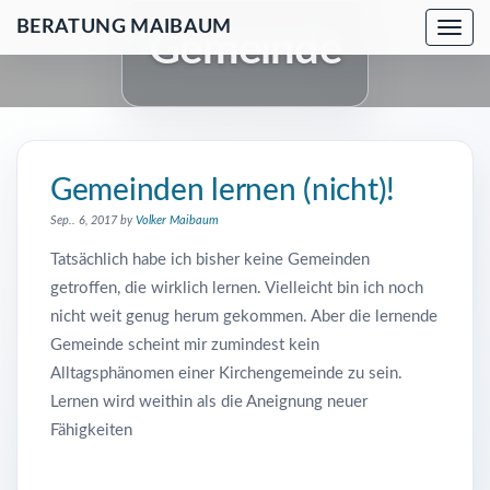
BERATUNG MAIBAUM
T
Gemeinde
o
g
g
l
e
Gemeinden lernen (nicht)!
n
Sep.. 6, 2017 by
Volker Maibaum
a
Tatsächlich habe ich bisher keine Gemeinden
v
getroffen, die wirklich lernen. Vielleicht bin ich noch
i
nicht weit genug herum gekommen. Aber die lernende
g
Gemeinde scheint mir zumindest kein
a
Alltagsphänomen einer Kirchengemeinde zu sein.
t
Lernen wird weithin als die Aneignung neuer
i
Fähigkeiten
o
n